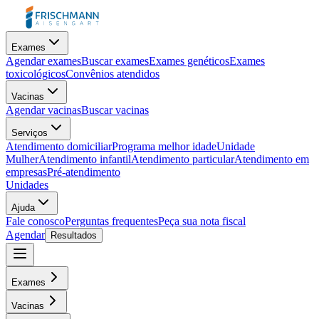
Exames
Agendar exames
Buscar exames
Exames genéticos
Exames
toxicológicos
Convênios atendidos
Vacinas
Agendar vacinas
Buscar vacinas
Serviços
Atendimento domiciliar
Programa melhor idade
Unidade
Mulher
Atendimento infantil
Atendimento particular
Atendimento em
empresas
Pré-atendimento
Unidades
Ajuda
Fale conosco
Perguntas frequentes
Peça sua nota fiscal
Agendar
Resultados
Exames
Vacinas