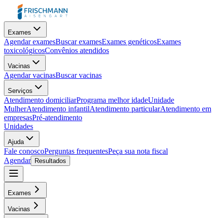
Exames
Agendar exames
Buscar exames
Exames genéticos
Exames
toxicológicos
Convênios atendidos
Vacinas
Agendar vacinas
Buscar vacinas
Serviços
Atendimento domiciliar
Programa melhor idade
Unidade
Mulher
Atendimento infantil
Atendimento particular
Atendimento em
empresas
Pré-atendimento
Unidades
Ajuda
Fale conosco
Perguntas frequentes
Peça sua nota fiscal
Agendar
Resultados
Exames
Vacinas