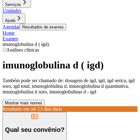
Serviços
Unidades
Ajuda
Agendar
Resultados de exames
Home
Exames
imunoglobulina d ( igd)
Análises clínicas
imunoglobulina d ( igd)
Também pode ser chamado de:
dosagem de igd, igd, igd serica, igd
soro, igd total, imunoglobulina d, imunoglobulina d quantitativa,
imunoglobulina d soro, imunoglobulinas d - igd
Mostrar mais nomes
Resultado em até
13 dias úteis
Qual seu convênio?