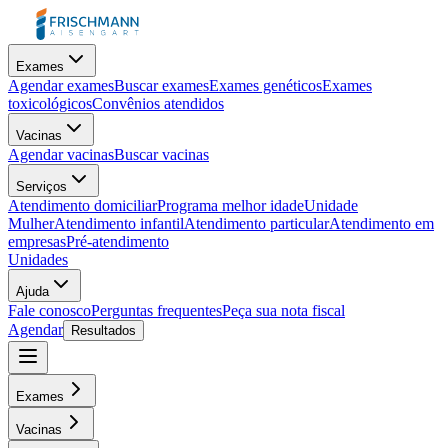
Exames
Agendar exames
Buscar exames
Exames genéticos
Exames
toxicológicos
Convênios atendidos
Vacinas
Agendar vacinas
Buscar vacinas
Serviços
Atendimento domiciliar
Programa melhor idade
Unidade
Mulher
Atendimento infantil
Atendimento particular
Atendimento em
empresas
Pré-atendimento
Unidades
Ajuda
Fale conosco
Perguntas frequentes
Peça sua nota fiscal
Agendar
Resultados
Exames
Vacinas