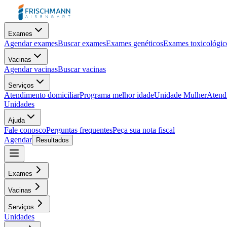
Exames
Agendar exames
Buscar exames
Exames genéticos
Exames toxicológic
Vacinas
Agendar vacinas
Buscar vacinas
Serviços
Atendimento domiciliar
Programa melhor idade
Unidade Mulher
Atendi
Unidades
Ajuda
Fale conosco
Perguntas frequentes
Peça sua nota fiscal
Agendar
Resultados
Exames
Vacinas
Serviços
Unidades