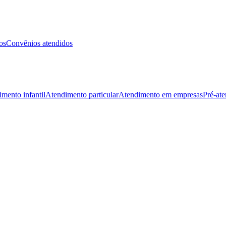
os
Convênios atendidos
mento infantil
Atendimento particular
Atendimento em empresas
Pré-at