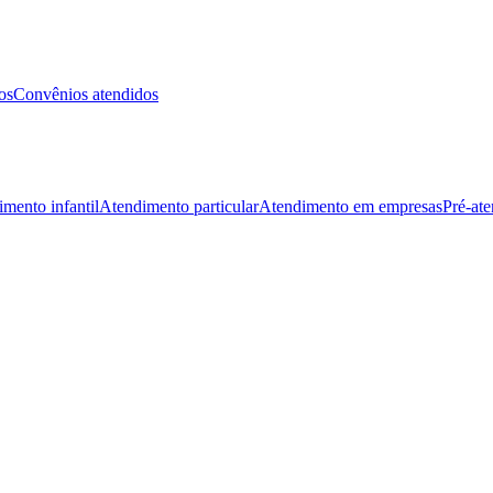
os
Convênios atendidos
mento infantil
Atendimento particular
Atendimento em empresas
Pré-at