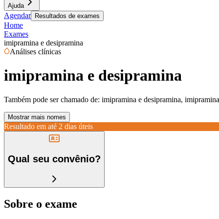
Ajuda
Agendar
Resultados de exames
Home
Exames
imipramina e desipramina
Análises clínicas
imipramina e desipramina
Também pode ser chamado de:
imipramina e desipramina, imipramina 
Mostrar mais nomes
Resultado em até
2 dias úteis
Qual seu convênio?
Sobre o exame