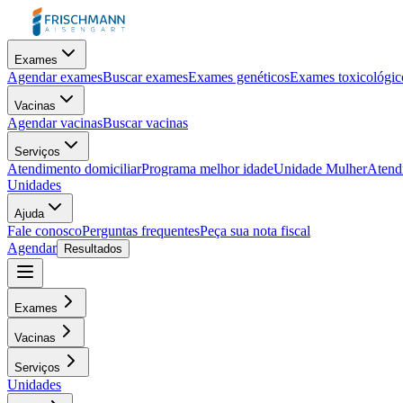
Exames
Agendar exames
Buscar exames
Exames genéticos
Exames toxicológic
Vacinas
Agendar vacinas
Buscar vacinas
Serviços
Atendimento domiciliar
Programa melhor idade
Unidade Mulher
Atendi
Unidades
Ajuda
Fale conosco
Perguntas frequentes
Peça sua nota fiscal
Agendar
Resultados
Exames
Vacinas
Serviços
Unidades