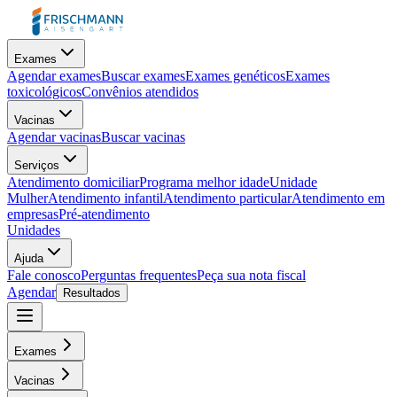
Exames
Agendar exames
Buscar exames
Exames genéticos
Exames
toxicológicos
Convênios atendidos
Vacinas
Agendar vacinas
Buscar vacinas
Serviços
Atendimento domiciliar
Programa melhor idade
Unidade
Mulher
Atendimento infantil
Atendimento particular
Atendimento em
empresas
Pré-atendimento
Unidades
Ajuda
Fale conosco
Perguntas frequentes
Peça sua nota fiscal
Agendar
Resultados
Exames
Vacinas