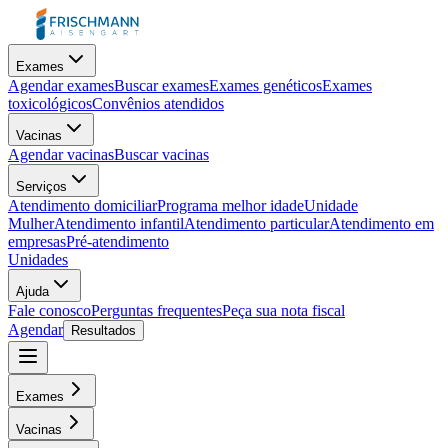
Exames
Agendar exames
Buscar exames
Exames genéticos
Exames
toxicológicos
Convênios atendidos
Vacinas
Agendar vacinas
Buscar vacinas
Serviços
Atendimento domiciliar
Programa melhor idade
Unidade
Mulher
Atendimento infantil
Atendimento particular
Atendimento em
empresas
Pré-atendimento
Unidades
Ajuda
Fale conosco
Perguntas frequentes
Peça sua nota fiscal
Agendar
Resultados
Exames
Vacinas