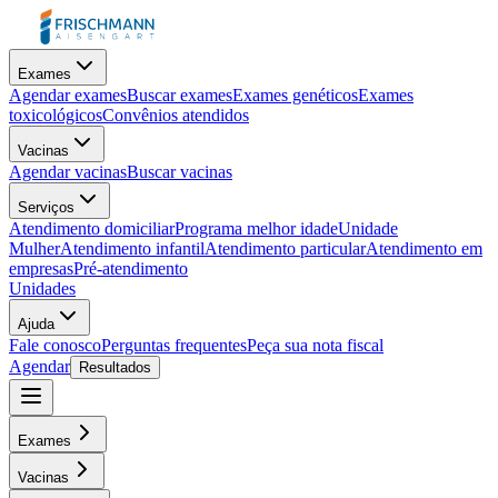
Exames
Agendar exames
Buscar exames
Exames genéticos
Exames
toxicológicos
Convênios atendidos
Vacinas
Agendar vacinas
Buscar vacinas
Serviços
Atendimento domiciliar
Programa melhor idade
Unidade
Mulher
Atendimento infantil
Atendimento particular
Atendimento em
empresas
Pré-atendimento
Unidades
Ajuda
Fale conosco
Perguntas frequentes
Peça sua nota fiscal
Agendar
Resultados
Exames
Vacinas