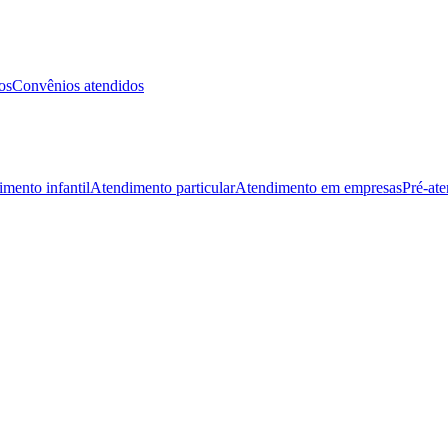
os
Convênios atendidos
mento infantil
Atendimento particular
Atendimento em empresas
Pré-at