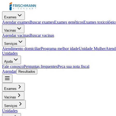
Exames
Agendar exames
Buscar exames
Exames genéticos
Exames toxicológic
Vacinas
Agendar vacinas
Buscar vacinas
Serviços
Atendimento domiciliar
Programa melhor idade
Unidade Mulher
Atendi
Unidades
Ajuda
Fale conosco
Perguntas frequentes
Peça sua nota fiscal
Agendar
Resultados
Exames
Vacinas
Serviços
Unidades