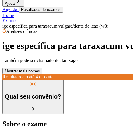
Ajuda
Agendar
Resultados de exames
Home
Exames
ige específica para taraxacum vulgare/dente de leao (w8)
Análises clínicas
ige específica para taraxacum v
Também pode ser chamado de:
taraxago
Mostrar mais nomes
Resultado em até
4 dias úteis
Qual seu convênio?
Sobre o exame