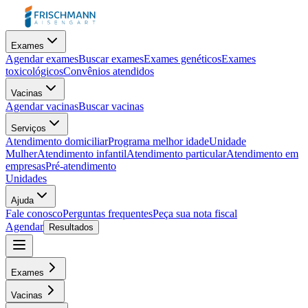
Exames
Agendar exames
Buscar exames
Exames genéticos
Exames
toxicológicos
Convênios atendidos
Vacinas
Agendar vacinas
Buscar vacinas
Serviços
Atendimento domiciliar
Programa melhor idade
Unidade
Mulher
Atendimento infantil
Atendimento particular
Atendimento em
empresas
Pré-atendimento
Unidades
Ajuda
Fale conosco
Perguntas frequentes
Peça sua nota fiscal
Agendar
Resultados
Exames
Vacinas