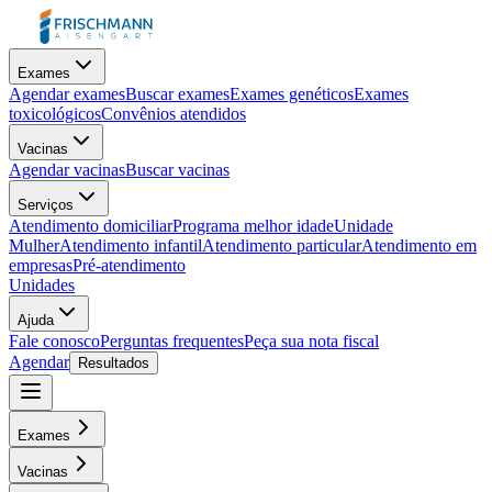
Exames
Agendar exames
Buscar exames
Exames genéticos
Exames
toxicológicos
Convênios atendidos
Vacinas
Agendar vacinas
Buscar vacinas
Serviços
Atendimento domiciliar
Programa melhor idade
Unidade
Mulher
Atendimento infantil
Atendimento particular
Atendimento em
empresas
Pré-atendimento
Unidades
Ajuda
Fale conosco
Perguntas frequentes
Peça sua nota fiscal
Agendar
Resultados
Exames
Vacinas