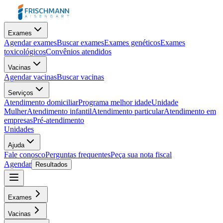
Exames
Agendar exames
Buscar exames
Exames genéticos
Exames
toxicológicos
Convênios atendidos
Vacinas
Agendar vacinas
Buscar vacinas
Serviços
Atendimento domiciliar
Programa melhor idade
Unidade
Mulher
Atendimento infantil
Atendimento particular
Atendimento em
empresas
Pré-atendimento
Unidades
Ajuda
Fale conosco
Perguntas frequentes
Peça sua nota fiscal
Agendar
Resultados
Exames
Vacinas