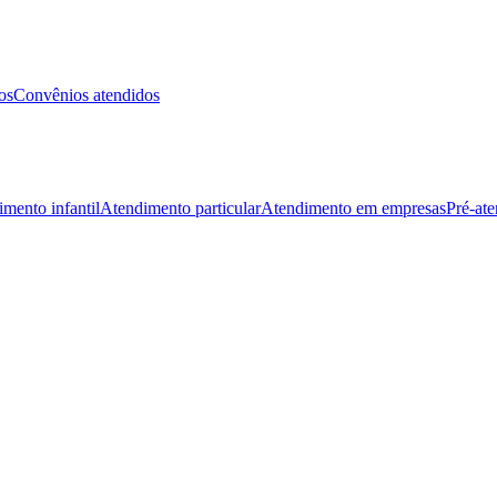
os
Convênios atendidos
mento infantil
Atendimento particular
Atendimento em empresas
Pré-at