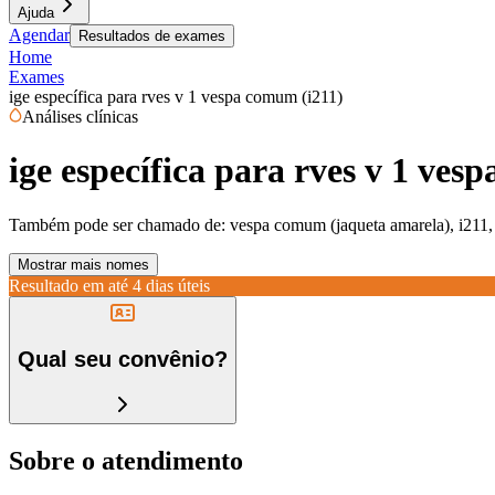
Ajuda
Agendar
Resultados de exames
Home
Exames
ige específica para rves v 1 vespa comum (i211)
Análises clínicas
ige específica para rves v 1 ves
Também pode ser chamado de:
vespa comum (jaqueta amarela), i211,
Mostrar mais nomes
Resultado em até
4 dias úteis
Qual seu convênio?
Sobre o atendimento