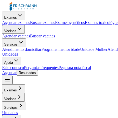
Exames
Agendar exames
Buscar exames
Exames genéticos
Exames toxicológic
Vacinas
Agendar vacinas
Buscar vacinas
Serviços
Atendimento domiciliar
Programa melhor idade
Unidade Mulher
Atendi
Unidades
Ajuda
Fale conosco
Perguntas frequentes
Peça sua nota fiscal
Agendar
Resultados
Exames
Vacinas
Serviços
Unidades