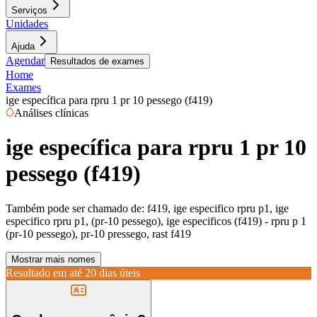
Serviços
Unidades
Ajuda
Agendar
Resultados de exames
Home
Exames
ige específica para rpru 1 pr 10 pessego (f419)
Análises clínicas
ige específica para rpru 1 pr 10
pessego (f419)
Também pode ser chamado de:
f419, ige especifico rpru p1, ige
especifico rpru p1, (pr-10 pessego), ige especificos (f419) - rpru p 1
(pr-10 pessego), pr-10 pressego, rast f419
Mostrar mais nomes
Resultado em até
20 dias úteis