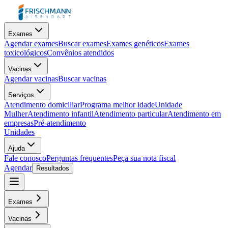
Exames
Agendar exames
Buscar exames
Exames genéticos
Exames
toxicológicos
Convênios atendidos
Vacinas
Agendar vacinas
Buscar vacinas
Serviços
Atendimento domiciliar
Programa melhor idade
Unidade
Mulher
Atendimento infantil
Atendimento particular
Atendimento em
empresas
Pré-atendimento
Unidades
Ajuda
Fale conosco
Perguntas frequentes
Peça sua nota fiscal
Agendar
Resultados
Exames
Vacinas