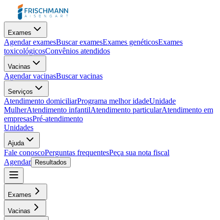
Exames
Agendar exames
Buscar exames
Exames genéticos
Exames
toxicológicos
Convênios atendidos
Vacinas
Agendar vacinas
Buscar vacinas
Serviços
Atendimento domiciliar
Programa melhor idade
Unidade
Mulher
Atendimento infantil
Atendimento particular
Atendimento em
empresas
Pré-atendimento
Unidades
Ajuda
Fale conosco
Perguntas frequentes
Peça sua nota fiscal
Agendar
Resultados
Exames
Vacinas