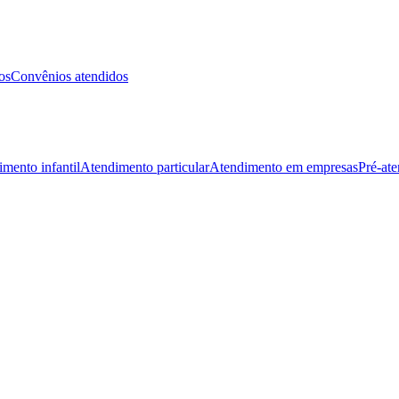
os
Convênios atendidos
mento infantil
Atendimento particular
Atendimento em empresas
Pré-at