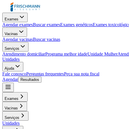
Exames
Agendar exames
Buscar exames
Exames genéticos
Exames toxicológic
Vacinas
Agendar vacinas
Buscar vacinas
Serviços
Atendimento domiciliar
Programa melhor idade
Unidade Mulher
Atendi
Unidades
Ajuda
Fale conosco
Perguntas frequentes
Peça sua nota fiscal
Agendar
Resultados
Exames
Vacinas
Serviços
Unidades