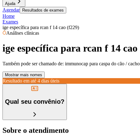
Ajuda
Agendar
Resultados de exames
Home
Exames
ige específica para rcan f 14 cao (f229)
Análises clínicas
ige específica para rcan f 14 cao
Também pode ser chamado de:
immunocap para caspa do cão / cachor
Mostrar mais nomes
Resultado em até
4 dias úteis
Qual seu convênio?
Sobre o atendimento