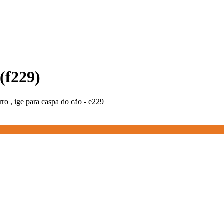
 (f229)
ro , ige para caspa do cão - e229