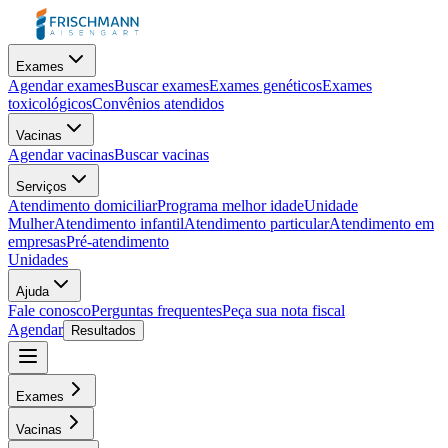
Exames
Agendar exames
Buscar exames
Exames genéticos
Exames
toxicológicos
Convênios atendidos
Vacinas
Agendar vacinas
Buscar vacinas
Serviços
Atendimento domiciliar
Programa melhor idade
Unidade
Mulher
Atendimento infantil
Atendimento particular
Atendimento em
empresas
Pré-atendimento
Unidades
Ajuda
Fale conosco
Perguntas frequentes
Peça sua nota fiscal
Agendar
Resultados
Exames
Vacinas