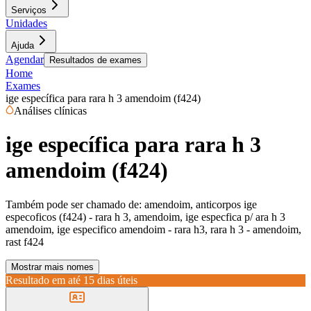
Serviços
Unidades
Ajuda
Agendar
Resultados de exames
Home
Exames
ige específica para rara h 3 amendoim (f424)
Análises clínicas
ige específica para rara h 3
amendoim (f424)
Também pode ser chamado de:
amendoim, anticorpos ige
especoficos (f424) - rara h 3, amendoim, ige especfica p/ ara h 3
amendoim, ige especifico amendoim - rara h3, rara h 3 - amendoim,
rast f424
Mostrar mais nomes
Resultado em até
15 dias úteis