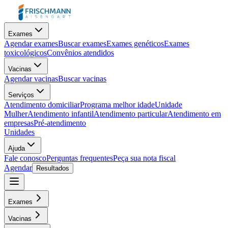
Exames
Agendar exames
Buscar exames
Exames genéticos
Exames
toxicológicos
Convênios atendidos
Vacinas
Agendar vacinas
Buscar vacinas
Serviços
Atendimento domiciliar
Programa melhor idade
Unidade
Mulher
Atendimento infantil
Atendimento particular
Atendimento em
empresas
Pré-atendimento
Unidades
Ajuda
Fale conosco
Perguntas frequentes
Peça sua nota fiscal
Agendar
Resultados
Exames
Vacinas