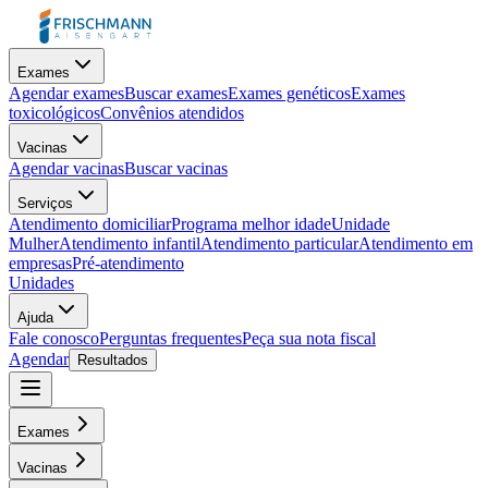
Exames
Agendar exames
Buscar exames
Exames genéticos
Exames
toxicológicos
Convênios atendidos
Vacinas
Agendar vacinas
Buscar vacinas
Serviços
Atendimento domiciliar
Programa melhor idade
Unidade
Mulher
Atendimento infantil
Atendimento particular
Atendimento em
empresas
Pré-atendimento
Unidades
Ajuda
Fale conosco
Perguntas frequentes
Peça sua nota fiscal
Agendar
Resultados
Exames
Vacinas