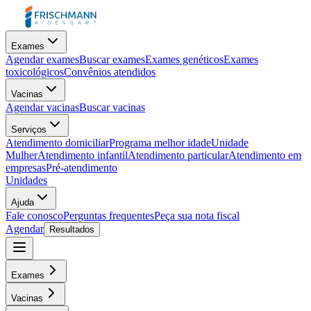
Exames
Agendar exames
Buscar exames
Exames genéticos
Exames
toxicológicos
Convênios atendidos
Vacinas
Agendar vacinas
Buscar vacinas
Serviços
Atendimento domiciliar
Programa melhor idade
Unidade
Mulher
Atendimento infantil
Atendimento particular
Atendimento em
empresas
Pré-atendimento
Unidades
Ajuda
Fale conosco
Perguntas frequentes
Peça sua nota fiscal
Agendar
Resultados
Exames
Vacinas