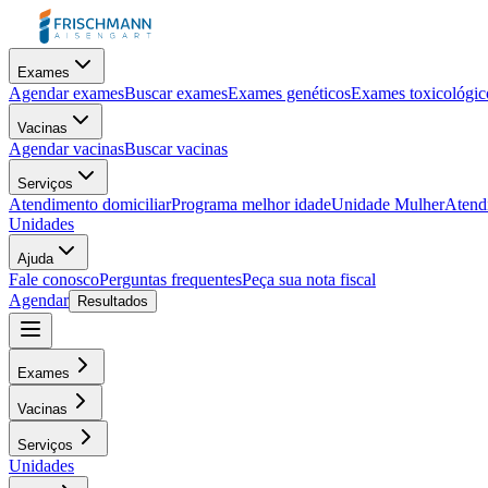
Exames
Agendar exames
Buscar exames
Exames genéticos
Exames toxicológic
Vacinas
Agendar vacinas
Buscar vacinas
Serviços
Atendimento domiciliar
Programa melhor idade
Unidade Mulher
Atendi
Unidades
Ajuda
Fale conosco
Perguntas frequentes
Peça sua nota fiscal
Agendar
Resultados
Exames
Vacinas
Serviços
Unidades