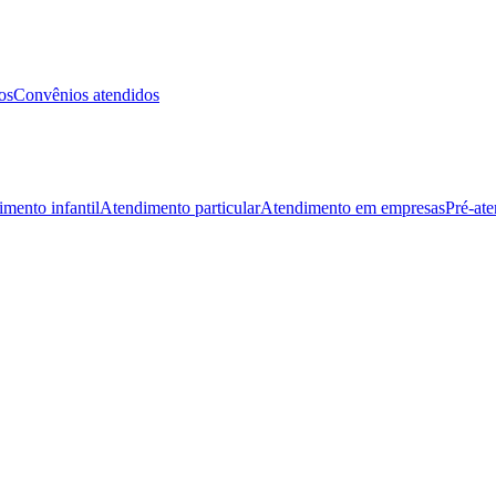
os
Convênios atendidos
mento infantil
Atendimento particular
Atendimento em empresas
Pré-at