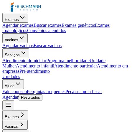
Exames
Agendar exames
Buscar exames
Exames genéticos
Exames
toxicológicos
Convênios atendidos
Vacinas
Agendar vacinas
Buscar vacinas
Serviços
Atendimento domiciliar
Programa melhor idade
Unidade
Mulher
Atendimento infantil
Atendimento particular
Atendimento em
empresas
Pré-atendimento
Unidades
Ajuda
Fale conosco
Perguntas frequentes
Peça sua nota fiscal
Agendar
Resultados
Exames
Vacinas