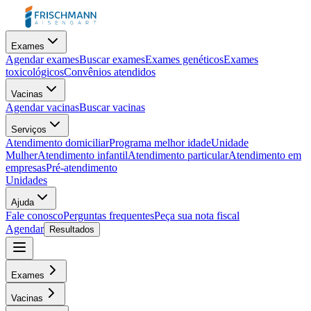
Exames
Agendar exames
Buscar exames
Exames genéticos
Exames
toxicológicos
Convênios atendidos
Vacinas
Agendar vacinas
Buscar vacinas
Serviços
Atendimento domiciliar
Programa melhor idade
Unidade
Mulher
Atendimento infantil
Atendimento particular
Atendimento em
empresas
Pré-atendimento
Unidades
Ajuda
Fale conosco
Perguntas frequentes
Peça sua nota fiscal
Agendar
Resultados
Exames
Vacinas