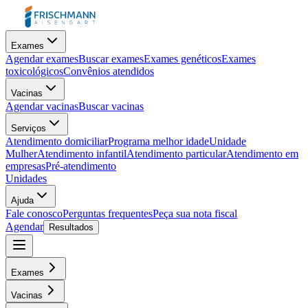
Exames
Agendar exames
Buscar exames
Exames genéticos
Exames
toxicológicos
Convênios atendidos
Vacinas
Agendar vacinas
Buscar vacinas
Serviços
Atendimento domiciliar
Programa melhor idade
Unidade
Mulher
Atendimento infantil
Atendimento particular
Atendimento em
empresas
Pré-atendimento
Unidades
Ajuda
Fale conosco
Perguntas frequentes
Peça sua nota fiscal
Agendar
Resultados
Exames
Vacinas