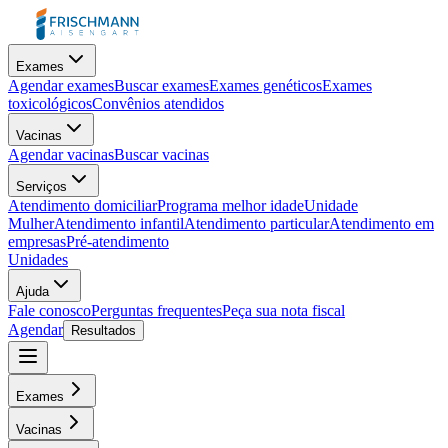
Exames
Agendar exames
Buscar exames
Exames genéticos
Exames
toxicológicos
Convênios atendidos
Vacinas
Agendar vacinas
Buscar vacinas
Serviços
Atendimento domiciliar
Programa melhor idade
Unidade
Mulher
Atendimento infantil
Atendimento particular
Atendimento em
empresas
Pré-atendimento
Unidades
Ajuda
Fale conosco
Perguntas frequentes
Peça sua nota fiscal
Agendar
Resultados
Exames
Vacinas