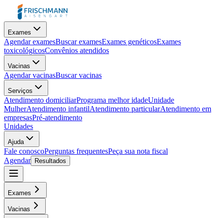
Exames
Agendar exames
Buscar exames
Exames genéticos
Exames
toxicológicos
Convênios atendidos
Vacinas
Agendar vacinas
Buscar vacinas
Serviços
Atendimento domiciliar
Programa melhor idade
Unidade
Mulher
Atendimento infantil
Atendimento particular
Atendimento em
empresas
Pré-atendimento
Unidades
Ajuda
Fale conosco
Perguntas frequentes
Peça sua nota fiscal
Agendar
Resultados
Exames
Vacinas