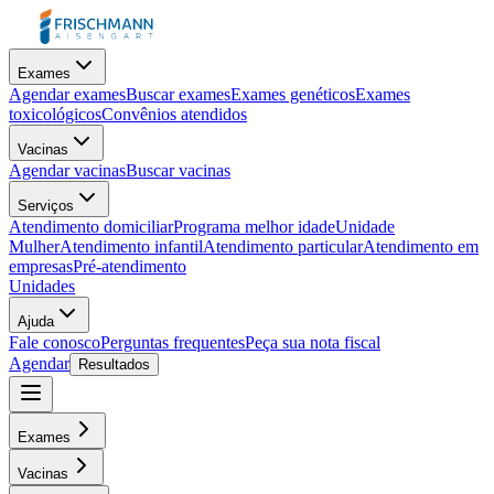
Exames
Agendar exames
Buscar exames
Exames genéticos
Exames
toxicológicos
Convênios atendidos
Vacinas
Agendar vacinas
Buscar vacinas
Serviços
Atendimento domiciliar
Programa melhor idade
Unidade
Mulher
Atendimento infantil
Atendimento particular
Atendimento em
empresas
Pré-atendimento
Unidades
Ajuda
Fale conosco
Perguntas frequentes
Peça sua nota fiscal
Agendar
Resultados
Exames
Vacinas