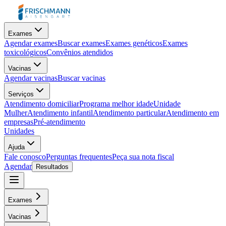
Exames
Agendar exames
Buscar exames
Exames genéticos
Exames
toxicológicos
Convênios atendidos
Vacinas
Agendar vacinas
Buscar vacinas
Serviços
Atendimento domiciliar
Programa melhor idade
Unidade
Mulher
Atendimento infantil
Atendimento particular
Atendimento em
empresas
Pré-atendimento
Unidades
Ajuda
Fale conosco
Perguntas frequentes
Peça sua nota fiscal
Agendar
Resultados
Exames
Vacinas