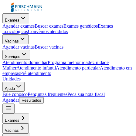
Exames
Agendar exames
Buscar exames
Exames genéticos
Exames
toxicológicos
Convênios atendidos
Vacinas
Agendar vacinas
Buscar vacinas
Serviços
Atendimento domiciliar
Programa melhor idade
Unidade
Mulher
Atendimento infantil
Atendimento particular
Atendimento em
empresas
Pré-atendimento
Unidades
Ajuda
Fale conosco
Perguntas frequentes
Peça sua nota fiscal
Agendar
Resultados
Exames
Vacinas