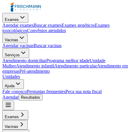
Exames
Agendar exames
Buscar exames
Exames genéticos
Exames
toxicológicos
Convênios atendidos
Vacinas
Agendar vacinas
Buscar vacinas
Serviços
Atendimento domiciliar
Programa melhor idade
Unidade
Mulher
Atendimento infantil
Atendimento particular
Atendimento em
empresas
Pré-atendimento
Unidades
Ajuda
Fale conosco
Perguntas frequentes
Peça sua nota fiscal
Agendar
Resultados
Exames
Vacinas