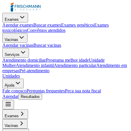
Exames
Agendar exames
Buscar exames
Exames genéticos
Exames
toxicológicos
Convênios atendidos
Vacinas
Agendar vacinas
Buscar vacinas
Serviços
Atendimento domiciliar
Programa melhor idade
Unidade
Mulher
Atendimento infantil
Atendimento particular
Atendimento em
empresas
Pré-atendimento
Unidades
Ajuda
Fale conosco
Perguntas frequentes
Peça sua nota fiscal
Agendar
Resultados
Exames
Vacinas