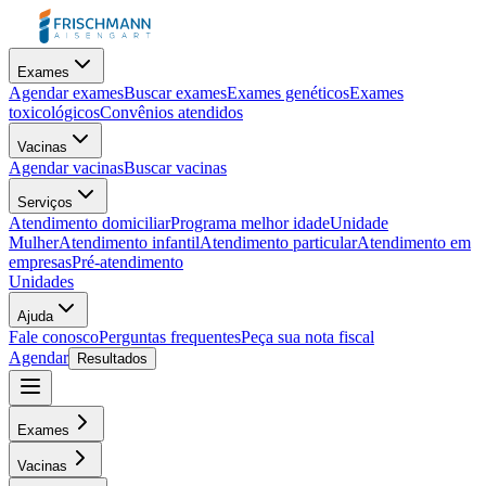
Exames
Agendar exames
Buscar exames
Exames genéticos
Exames
toxicológicos
Convênios atendidos
Vacinas
Agendar vacinas
Buscar vacinas
Serviços
Atendimento domiciliar
Programa melhor idade
Unidade
Mulher
Atendimento infantil
Atendimento particular
Atendimento em
empresas
Pré-atendimento
Unidades
Ajuda
Fale conosco
Perguntas frequentes
Peça sua nota fiscal
Agendar
Resultados
Exames
Vacinas