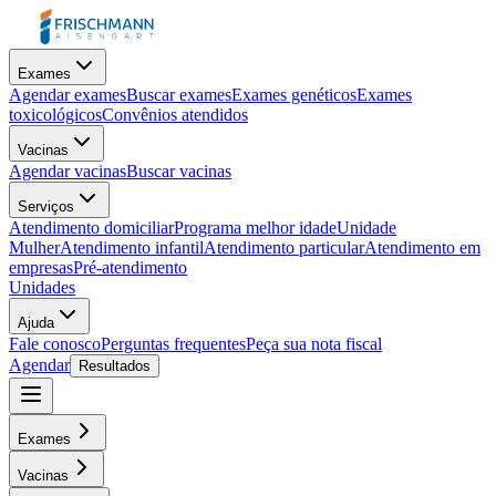
Exames
Agendar exames
Buscar exames
Exames genéticos
Exames
toxicológicos
Convênios atendidos
Vacinas
Agendar vacinas
Buscar vacinas
Serviços
Atendimento domiciliar
Programa melhor idade
Unidade
Mulher
Atendimento infantil
Atendimento particular
Atendimento em
empresas
Pré-atendimento
Unidades
Ajuda
Fale conosco
Perguntas frequentes
Peça sua nota fiscal
Agendar
Resultados
Exames
Vacinas