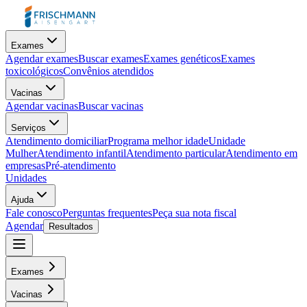
Exames
Agendar exames
Buscar exames
Exames genéticos
Exames
toxicológicos
Convênios atendidos
Vacinas
Agendar vacinas
Buscar vacinas
Serviços
Atendimento domiciliar
Programa melhor idade
Unidade
Mulher
Atendimento infantil
Atendimento particular
Atendimento em
empresas
Pré-atendimento
Unidades
Ajuda
Fale conosco
Perguntas frequentes
Peça sua nota fiscal
Agendar
Resultados
Exames
Vacinas