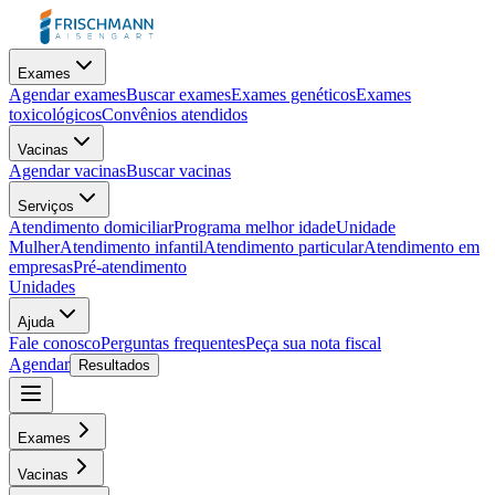
Exames
Agendar exames
Buscar exames
Exames genéticos
Exames
toxicológicos
Convênios atendidos
Vacinas
Agendar vacinas
Buscar vacinas
Serviços
Atendimento domiciliar
Programa melhor idade
Unidade
Mulher
Atendimento infantil
Atendimento particular
Atendimento em
empresas
Pré-atendimento
Unidades
Ajuda
Fale conosco
Perguntas frequentes
Peça sua nota fiscal
Agendar
Resultados
Exames
Vacinas