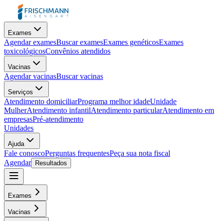
Exames
Agendar exames
Buscar exames
Exames genéticos
Exames
toxicológicos
Convênios atendidos
Vacinas
Agendar vacinas
Buscar vacinas
Serviços
Atendimento domiciliar
Programa melhor idade
Unidade
Mulher
Atendimento infantil
Atendimento particular
Atendimento em
empresas
Pré-atendimento
Unidades
Ajuda
Fale conosco
Perguntas frequentes
Peça sua nota fiscal
Agendar
Resultados
Exames
Vacinas