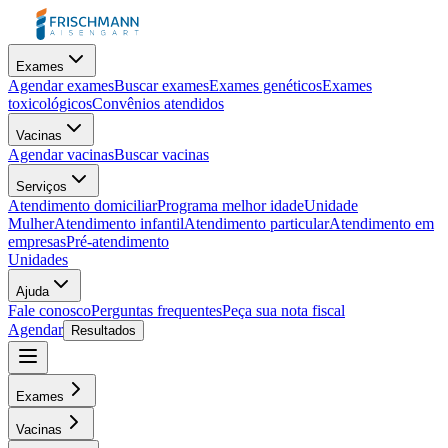
Exames
Agendar exames
Buscar exames
Exames genéticos
Exames
toxicológicos
Convênios atendidos
Vacinas
Agendar vacinas
Buscar vacinas
Serviços
Atendimento domiciliar
Programa melhor idade
Unidade
Mulher
Atendimento infantil
Atendimento particular
Atendimento em
empresas
Pré-atendimento
Unidades
Ajuda
Fale conosco
Perguntas frequentes
Peça sua nota fiscal
Agendar
Resultados
Exames
Vacinas