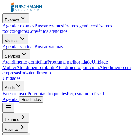
Exames
Agendar exames
Buscar exames
Exames genéticos
Exames
toxicológicos
Convênios atendidos
Vacinas
Agendar vacinas
Buscar vacinas
Serviços
Atendimento domiciliar
Programa melhor idade
Unidade
Mulher
Atendimento infantil
Atendimento particular
Atendimento em
empresas
Pré-atendimento
Unidades
Ajuda
Fale conosco
Perguntas frequentes
Peça sua nota fiscal
Agendar
Resultados
Exames
Vacinas