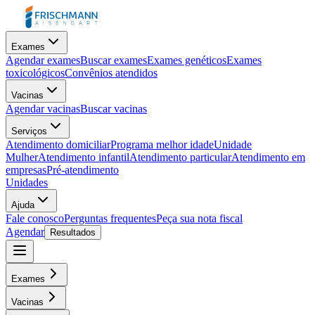
Exames
Agendar exames
Buscar exames
Exames genéticos
Exames
toxicológicos
Convênios atendidos
Vacinas
Agendar vacinas
Buscar vacinas
Serviços
Atendimento domiciliar
Programa melhor idade
Unidade
Mulher
Atendimento infantil
Atendimento particular
Atendimento em
empresas
Pré-atendimento
Unidades
Ajuda
Fale conosco
Perguntas frequentes
Peça sua nota fiscal
Agendar
Resultados
Exames
Vacinas