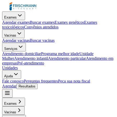
Exames
Agendar exames
Buscar exames
Exames genéticos
Exames
toxicológicos
Convênios atendidos
Vacinas
Agendar vacinas
Buscar vacinas
Serviços
Atendimento domiciliar
Programa melhor idade
Unidade
Mulher
Atendimento infantil
Atendimento particular
Atendimento em
empresas
Pré-atendimento
Unidades
Ajuda
Fale conosco
Perguntas frequentes
Peça sua nota fiscal
Agendar
Resultados
Exames
Vacinas