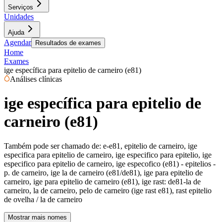
Serviços
Unidades
Ajuda
Agendar
Resultados de exames
Home
Exames
ige específica para epitelio de carneiro (e81)
Análises clínicas
ige específica para epitelio de
carneiro (e81)
Também pode ser chamado de:
e-e81, epitelio de carneiro, ige
especifica para epitelio de carneiro, ige especifico para epitelio, ige
especifico para epitelio de carneiro, ige especofico (e81) - epitelios -
p. de carneiro, ige la de carneiro (e81/de81), ige para epitelio de
carneiro, ige para epitelio de carneiro (e81), ige rast: de81-la de
carneiro, la de carneiro, pelo de carneiro (ige rast e81), rast epitelio
de ovelha / la de carneiro
Mostrar mais nomes