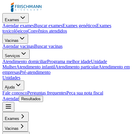
Exames
Agendar exames
Buscar exames
Exames genéticos
Exames
toxicológicos
Convênios atendidos
Vacinas
Agendar vacinas
Buscar vacinas
Serviços
Atendimento domiciliar
Programa melhor idade
Unidade
Mulher
Atendimento infantil
Atendimento particular
Atendimento em
empresas
Pré-atendimento
Unidades
Ajuda
Fale conosco
Perguntas frequentes
Peça sua nota fiscal
Agendar
Resultados
Exames
Vacinas