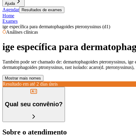
Ajuda
Agendar
Resultados de exames
Home
Exames
ige específica para dermatophagoides pteronyssinus (d1)
Análises clínicas
ige específica para dermatophag
Também pode ser chamado de:
demartophagoides pteronyssinus, ige 
dermatophagoides ptronyssinus, rast isolado: acaro(d. pteronyssinus)
Mostrar mais nomes
Resultado em até
2 dias úteis
Qual seu convênio?
Sobre o atendimento