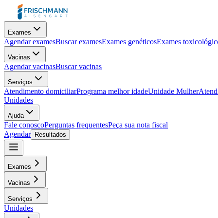
Exames
Agendar exames
Buscar exames
Exames genéticos
Exames toxicológic
Vacinas
Agendar vacinas
Buscar vacinas
Serviços
Atendimento domiciliar
Programa melhor idade
Unidade Mulher
Atendi
Unidades
Ajuda
Fale conosco
Perguntas frequentes
Peça sua nota fiscal
Agendar
Resultados
Exames
Vacinas
Serviços
Unidades