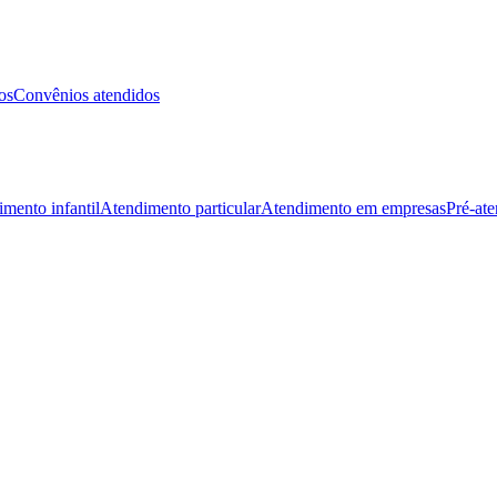
os
Convênios atendidos
mento infantil
Atendimento particular
Atendimento em empresas
Pré-at