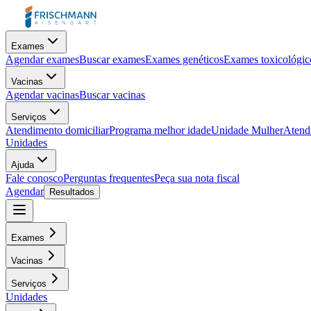
Exames
Agendar exames
Buscar exames
Exames genéticos
Exames toxicológic
Vacinas
Agendar vacinas
Buscar vacinas
Serviços
Atendimento domiciliar
Programa melhor idade
Unidade Mulher
Atendi
Unidades
Ajuda
Fale conosco
Perguntas frequentes
Peça sua nota fiscal
Agendar
Resultados
Exames
Vacinas
Serviços
Unidades