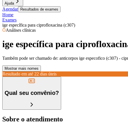
Ajuda
Agendar
Resultados de exames
Home
Exames
ige específica para ciprofloxacina (c307)
Análises clínicas
ige específica para ciprofloxacin
Também pode ser chamado de:
anticorpos ige especofico (c307) - cip
Mostrar mais nomes
Resultado em até
22 dias úteis
Qual seu convênio?
Sobre o atendimento