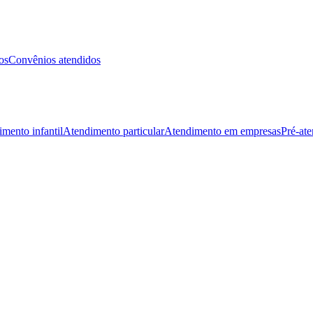
os
Convênios atendidos
mento infantil
Atendimento particular
Atendimento em empresas
Pré-at