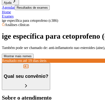
Ajuda
Agendar
Resultados de exames
Home
Exames
ige específica para cetoprofeno (c386)
Análises clínicas
ige específica para cetoprofeno 
Também pode ser chamado de:
anti-inflamatorio nao esteroides (aine)
Mostrar mais nomes
Resultado em até
19 dias úteis
Qual seu convênio?
Sobre o atendimento