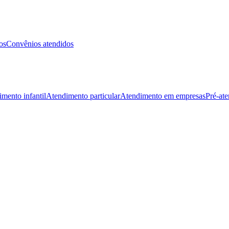
os
Convênios atendidos
mento infantil
Atendimento particular
Atendimento em empresas
Pré-at