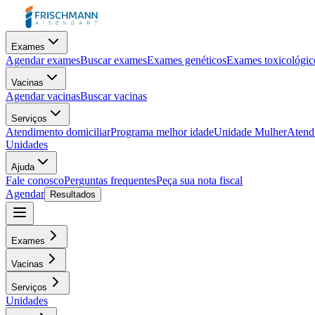
Exames
Agendar exames
Buscar exames
Exames genéticos
Exames toxicológic
Vacinas
Agendar vacinas
Buscar vacinas
Serviços
Atendimento domiciliar
Programa melhor idade
Unidade Mulher
Atendi
Unidades
Ajuda
Fale conosco
Perguntas frequentes
Peça sua nota fiscal
Agendar
Resultados
Exames
Vacinas
Serviços
Unidades