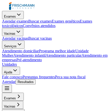
Exames
Agendar exames
Buscar exames
Exames genéticos
Exames
toxicológicos
Convênios atendidos
Vacinas
Agendar vacinas
Buscar vacinas
Serviços
Atendimento domiciliar
Programa melhor idade
Unidade
Mulher
Atendimento infantil
Atendimento particular
Atendimento em
empresas
Pré-atendimento
Unidades
Ajuda
Fale conosco
Perguntas frequentes
Peça sua nota fiscal
Agendar
Resultados
Exames
Vacinas