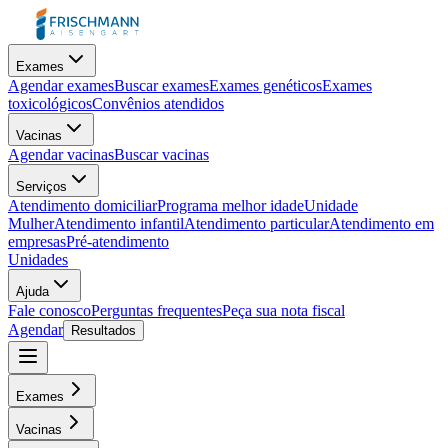
Exames
Agendar exames
Buscar exames
Exames genéticos
Exames
toxicológicos
Convênios atendidos
Vacinas
Agendar vacinas
Buscar vacinas
Serviços
Atendimento domiciliar
Programa melhor idade
Unidade
Mulher
Atendimento infantil
Atendimento particular
Atendimento em
empresas
Pré-atendimento
Unidades
Ajuda
Fale conosco
Perguntas frequentes
Peça sua nota fiscal
Agendar
Resultados
Exames
Vacinas