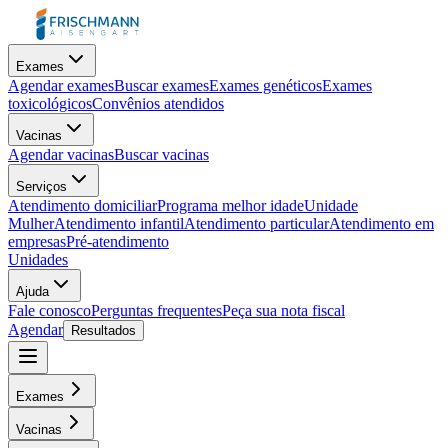
Exames
Agendar exames
Buscar exames
Exames genéticos
Exames
toxicológicos
Convênios atendidos
Vacinas
Agendar vacinas
Buscar vacinas
Serviços
Atendimento domiciliar
Programa melhor idade
Unidade
Mulher
Atendimento infantil
Atendimento particular
Atendimento em
empresas
Pré-atendimento
Unidades
Ajuda
Fale conosco
Perguntas frequentes
Peça sua nota fiscal
Agendar
Resultados
Exames
Vacinas