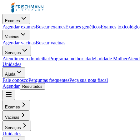
Exames
Agendar exames
Buscar exames
Exames genéticos
Exames toxicológic
Vacinas
Agendar vacinas
Buscar vacinas
Serviços
Atendimento domiciliar
Programa melhor idade
Unidade Mulher
Atendi
Unidades
Ajuda
Fale conosco
Perguntas frequentes
Peça sua nota fiscal
Agendar
Resultados
Exames
Vacinas
Serviços
Unidades