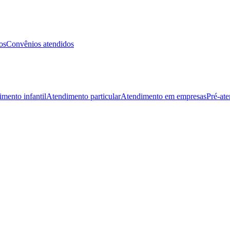
os
Convênios atendidos
mento infantil
Atendimento particular
Atendimento em empresas
Pré-at