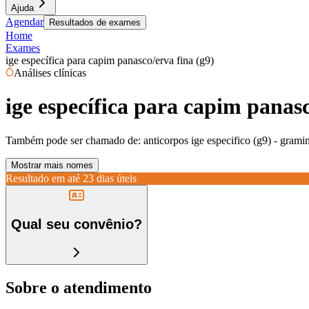
Ajuda
Agendar
Resultados de exames
Home
Exames
ige específica para capim panasco/erva fina (g9)
Análises clínicas
ige específica para capim panasc
Também pode ser chamado de:
anticorpos ige especifico (g9) - gramin
Mostrar mais nomes
Resultado em até
23 dias úteis
Qual seu convênio?
Sobre o atendimento