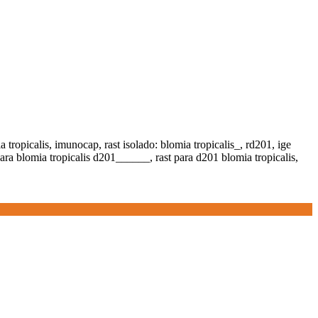
ia tropicalis, imunocap, rast isolado: blomia tropicalis_, rd201, ige
 para blomia tropicalis d201______, rast para d201 blomia tropicalis,