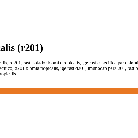
alis (r201)
lis, rd201, rast isolado: blomia tropicalis, ige rast especifica para blom
specifico, d201 blomia tropicalis, ige rast d201, imunocap para 201, rast
tropicalis__