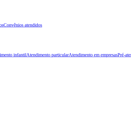
os
Convênios atendidos
mento infantil
Atendimento particular
Atendimento em empresas
Pré-at