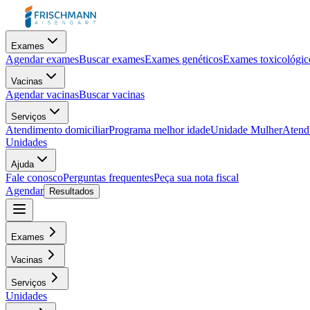
Exames
Agendar exames
Buscar exames
Exames genéticos
Exames toxicológic
Vacinas
Agendar vacinas
Buscar vacinas
Serviços
Atendimento domiciliar
Programa melhor idade
Unidade Mulher
Atendi
Unidades
Ajuda
Fale conosco
Perguntas frequentes
Peça sua nota fiscal
Agendar
Resultados
Exames
Vacinas
Serviços
Unidades