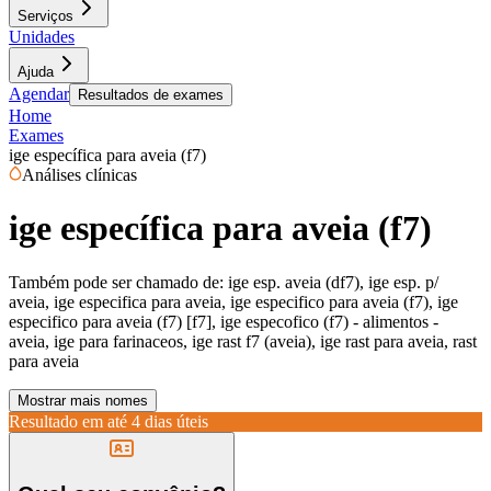
Serviços
Unidades
Ajuda
Agendar
Resultados de exames
Home
Exames
ige específica para aveia (f7)
Análises clínicas
ige específica para aveia (f7)
Também pode ser chamado de:
ige esp. aveia (df7), ige esp. p/
aveia, ige especifica para aveia, ige especifico para aveia (f7), ige
especifico para aveia (f7) [f7], ige especofico (f7) - alimentos -
aveia, ige para farinaceos, ige rast f7 (aveia), ige rast para aveia, rast
para aveia
Mostrar mais nomes
Resultado em até
4 dias úteis