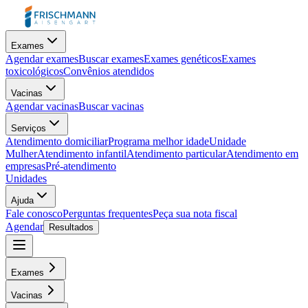
Exames
Agendar exames
Buscar exames
Exames genéticos
Exames
toxicológicos
Convênios atendidos
Vacinas
Agendar vacinas
Buscar vacinas
Serviços
Atendimento domiciliar
Programa melhor idade
Unidade
Mulher
Atendimento infantil
Atendimento particular
Atendimento em
empresas
Pré-atendimento
Unidades
Ajuda
Fale conosco
Perguntas frequentes
Peça sua nota fiscal
Agendar
Resultados
Exames
Vacinas